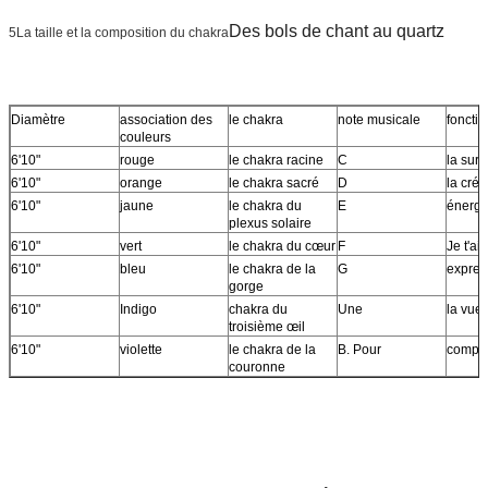
Des bols de chant au quartz
5La taille et la composition du chakra
Diamètre
association des
le chakra
note musicale
fonctio
couleurs
6'10"
rouge
le chakra racine
C
la surv
6'10"
orange
le chakra sacré
D
la créa
6'10"
jaune
le chakra du
E
énergi
plexus solaire
6'10"
vert
le chakra du cœur
F
Je t'ai
6'10"
bleu
le chakra de la
G
expres
gorge
6'10"
Indigo
chakra du
Une
la vue
troisième œil
6'10"
violette
le chakra de la
B. Pour
compr
couronne