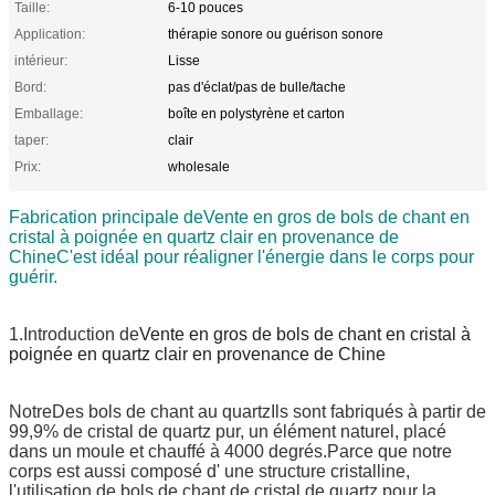
Taille:
6-10 pouces
Application:
thérapie sonore ou guérison sonore
intérieur:
Lisse
Bord:
pas d'éclat/pas de bulle/tache
Emballage:
boîte en polystyrène et carton
taper:
clair
Prix:
wholesale
Fabrication principale de
Vente en gros de bols de chant en
cristal à poignée en quartz clair en provenance de
Chine
C'est idéal pour réaligner l'énergie dans le corps pour
guérir.
1.Introduction de
Vente en gros de bols de chant en cristal à
poignée en quartz clair en provenance de Chine
Notre
Des bols de chant au quartz
Ils sont fabriqués à partir de
99,9% de cristal de quartz pur, un élément naturel, placé
dans un moule et chauffé à 4000 degrés.Parce que notre
corps est aussi composé d' une structure cristalline,
l'utilisation de bols de chant de cristal de quartz pour la