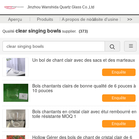
Jinzhou Wanshida Quartz Glass Co.,Ltd
Aperçu
Produits
A propos de nous
Visite d'usine
>>
clear singing bowls
Qualité
supplier.
(373)
Un bol de chant clair avec des sacs et des marteaux
Enquête
maintenant
Bols chantants clairs de bonne qualité de 6 pouces à
10 pouces
Enquête
maintenant
Bols chantants en cristal clair avec étui rembourré en
toile résistante MOQ 1
Enquête
maintenant
Hollow Gérer des bols de chant de cristal clair de 6