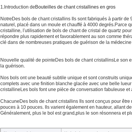
1.Introduction de
Bouteilles de chant cristallines en gros
Notre
Des bols de chant cristallins
Ils sont fabriqués à partir de
naturel, placé dans un moule et chauffé à 4000 degrés.Parce qu
cristalline, l'utilisation de bols de chant de cristal de quartz p
répondre plus rapidement et favorablement au son comme thérap
clé dans de nombreuses pratiques de guérison de la médecine h
Nouvelle qualité de pointe
Des bols de chant cristallins
Le son es
la guérison.
Nos bols ont une beauté subtile unique et sont construits unique
complets avec une finition blanche glacée avec une belle lueur
cristallineLes bols font une pièce de conversation fabuleuse et 
Chacune
Des bols de chant cristallins
Ils sont conçus pour être 
pouces à 10 pouces. Ils varient également en hauteur, allant de 
Généralement, plus le bol est grand,plus le son résonnera et pl