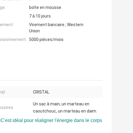
ge:
boîte en mousse
7 à 10 jours
iement:
Virement bancaire ; Western
Union
ovisionnement:
5000 pièces/mois
iel:
CRISTAL
Un sac à main, un marteau en
soires:
caoutchouc, un marteau en daim.
s
C'est idéal pour réaligner l'énergie dans le corps