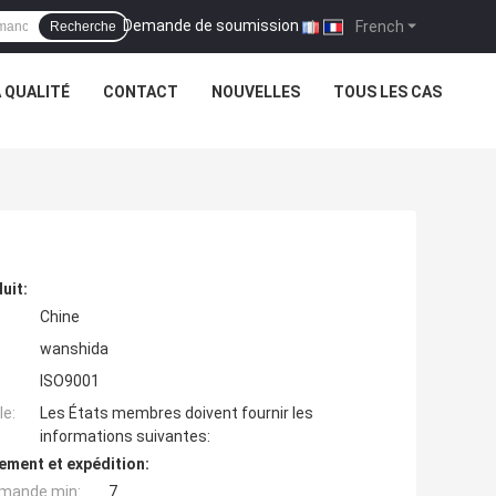
Demande de soumission
|
French
Recherche
 QUALITÉ
CONTACT
NOUVELLES
TOUS LES CAS
uit:
Chine
wanshida
ISO9001
e:
Les États membres doivent fournir les
informations suivantes:
ement et expédition:
mande min:
7