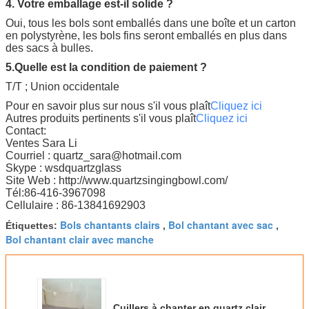
4. Votre emballage est-il solide ?
Oui, tous les bols sont emballés dans une boîte et un carton
en polystyrène, les bols fins seront emballés en plus dans
des sacs à bulles.
5.Quelle est la condition de paiement ?
T/T ; Union occidentale
Pour en savoir plus sur nous s'il vous plaît
Cliquez ici
Autres produits pertinents s'il vous plaît
Cliquez ici
Contact:
Ventes Sara Li
Courriel : quartz_sara@hotmail.com
Skype : wsdquartzglass
Site Web : http://www.quartzsingingbowl.com/
Tél:86-416-3967098
Cellulaire : 86-13841692903
Bols chantants clairs
Bol chantant avec sac
Étiquettes:
,
,
Bol chantant clair avec manche
Cuillers à chanter en quartz clair,