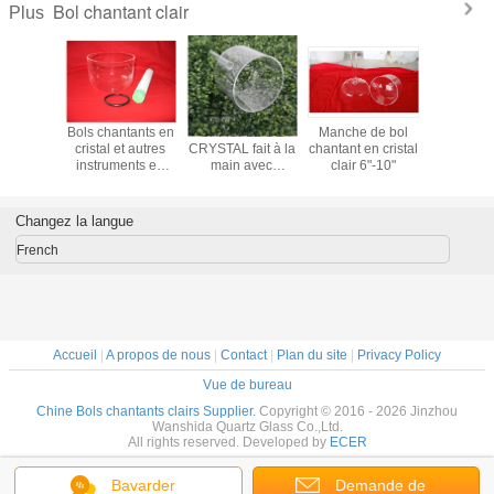
Bol chantant clair
Plus
 chant en
Bols chantants en
CHAUFLE DE
Manche de bol
Bol chant
air avec la
cristal et autres
CRYSTAL fait à la
chantant en cristal
cristal cl
6 pouces
instruments en
main avec
clair 6"-10"
étui de tr
pouces
cristal
poignée et sacs
de transport
rembourrés en
Changez la langue
Chine
French
Accueil
|
A propos de nous
|
Contact
|
Plan du site
|
Privacy Policy
Vue de bureau
Chine Bols chantants clairs Supplier.
Copyright © 2016 - 2026 Jinzhou
Wanshida Quartz Glass Co.,Ltd.
All rights reserved. Developed by
ECER
Bavarder
Demande de