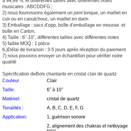
à 99,99 %. et différentes tailles avec différentes notes
musicales : ABCDDFG ;
2) nous fournissons également un joint torique, un maillet en
cuir ou en caoutchouc, un maillet en daim
3) Emballage : sacs d'opp, boîte d'emballage en mousse. et
boîte en Carton,
4) Taille : 6"-10", différentes tailles avec différentes notes
5) faible MOQ : 1 pièce
6.)Délai de livraison : 3-5 jours après réception du paiement
7) nous pouvons envoyer un échantillon pour vérifier notre
qualité
Spécification de
Bols chantants en cristal clair de quartz
Couleur
Clair
Taille:
6'' à 10''
Matériel:
cristal de quartz
Tonalités :
A, B, C, D, E, F, G
Application:
1, guérison sonore
2, alignement des chakras et nettoyage
total