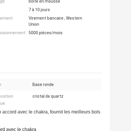
ge:
boîte en mousse
7 à 10 jours
iement:
Virement bancaire ; Western
Union
ovisionnement:
5000 pièces/mois
:
Base ronde
osition
cristal de quartz
ue:
n accord avec le chakra
, fournit les meilleurs bols
ord avec le chakra