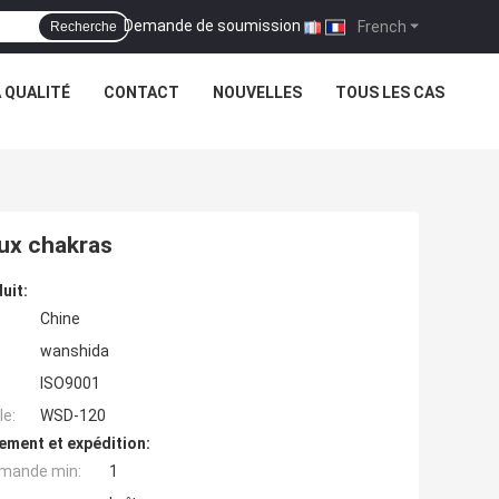
Demande de soumission
|
French
Recherche
 QUALITÉ
CONTACT
NOUVELLES
TOUS LES CAS
aux chakras
uit:
Chine
wanshida
ISO9001
e:
WSD-120
ement et expédition:
mande min:
1