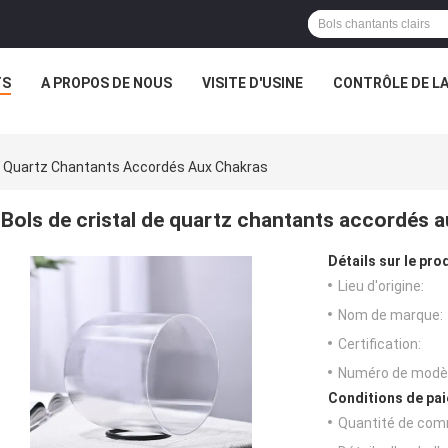
TS
A PROPOS DE NOUS
VISITE D'USINE
CONTRÔLE DE LA
De Quartz Chantants Accordés Aux Chakras
Bols de cristal de quartz chantants accordés 
Détails sur le prod
Lieu d'origine:
Nom de marque:
Certification:
Numéro de modèl
Conditions de pai
Quantité de com