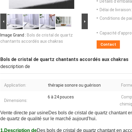
Détails d'emballa
Délai de livraison:
Conditions de pa
Capacité d'appr
Image Grand :
Bols de cristal de quartz
chantants accordés aux chakras
Contact
Bols de cristal de quartz chantants accordés aux chakras
description de
Application:
thérapie sonore ou guérison
Forme
6 à 24 pouces
Comp
Dimensions:
chimiq
Vente directe par usine
Des bols de cristal de quartz chantant e
de quartz de qualité sur le marché aujourd'hui.
1.Description de
Des bols de cristal de quartz chantant en acc