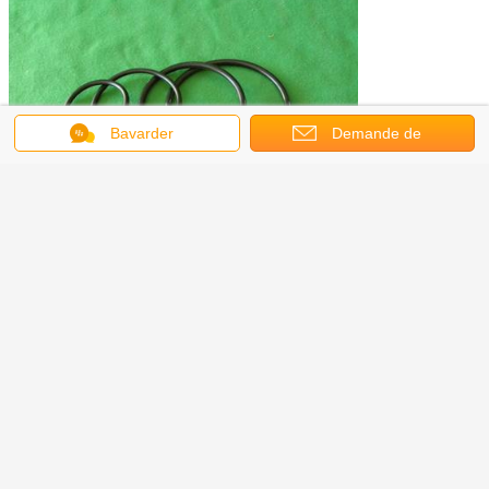
Bavarder
Demande de
soumission