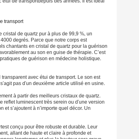
 étui de transport
depuis des années. Il est idéal
e transport
e cristal de quartz pur à plus de 99,9 %, un
à 4000 degrés. Parce que notre corps est
ols chantants en cristal de quartz pour la guérison
favorablement au son en guise de thérapie. C’est
pratiques de guérison en médecine holistique.
l transparent avec étui de transport
. Le son est
 s'agit pas d'un deuxième article utilisé en usine.
ment à partir des meilleurs cristaux de quartz.
e reflet luminescent très serein ou d'une version
on et s’ajoutent à n’importe quel décor. Un
rt
est conçu pour être robuste et durable. Leur
nt, allant de haute et claire à profonde et