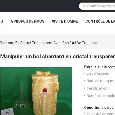
TS
A PROPOS DE NOUS
VISITE D'USINE
CONTRÔLE DE LA
Chantant En Cristal Transparent Avec Son Étui De Transport
Manipuler un bol chantant en cristal transpare
Détails sur le prod
Lieu d'origine:
Nom de marque:
Certification:
Numéro de modèl
Conditions de pai
Quantité de com