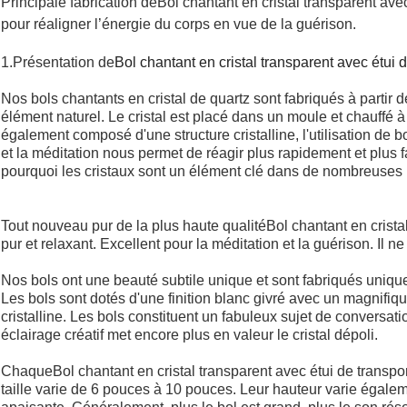
Principale fabrication de
Bol chantant en cristal transparent avec
pour réaligner l’énergie du corps en vue de la guérison.
1.Présentation de
Bol chantant en cristal transparent avec étui d
Nos bols chantants en cristal de quartz sont fabriqués à partir d
élément naturel. Le cristal est placé dans un moule et chauffé 
également composé d'une structure cristalline, l'utilisation de b
et la méditation nous permet de réagir plus rapidement et plus 
pourquoi les cristaux sont un élément clé dans de nombreuses 
Tout nouveau pur de la plus haute qualité
Bol chantant en crista
pur et relaxant. Excellent pour la méditation et la guérison. Il ne
Nos bols ont une beauté subtile unique et sont fabriqués unique
Les bols sont dotés d'une finition blanc givré avec un magnifiqu
cristalline. Les bols constituent un fabuleux sujet de conversati
éclairage créatif met encore plus en valeur le cristal dépoli.
Chaque
Bol chantant en cristal transparent avec étui de transpo
taille varie de 6 pouces à 10 pouces. Leur hauteur varie égaleme