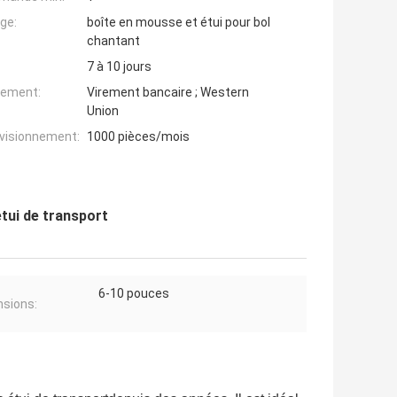
ge:
boîte en mousse et étui pour bol
chantant
7 à 10 jours
iement:
Virement bancaire ; Western
Union
ovisionnement:
1000 pièces/mois
étui de transport
6-10 pouces
sions: