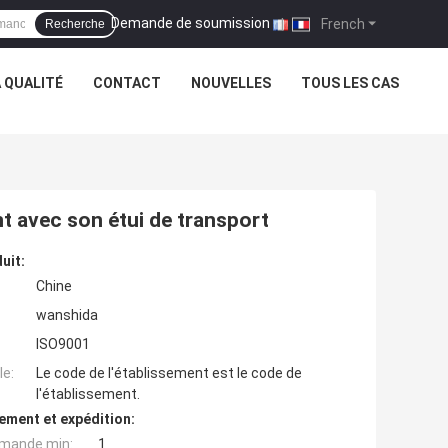
Demande de soumission
|
French
Recherche
 QUALITÉ
CONTACT
NOUVELLES
TOUS LES CAS
nt avec son étui de transport
uit:
Chine
wanshida
ISO9001
e:
Le code de l'établissement est le code de
l'établissement.
ement et expédition:
mande min:
1