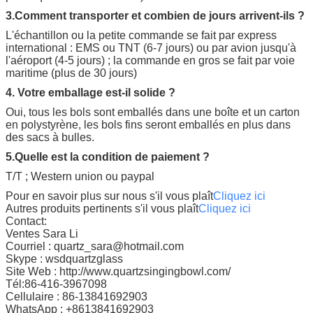
3.Comment transporter et combien de jours arrivent-ils ?
L'échantillon ou la petite commande se fait par express
international : EMS ou TNT (6-7 jours) ou par avion jusqu'à
l'aéroport (4-5 jours) ; la commande en gros se fait par voie
maritime (plus de 30 jours)
4. Votre emballage est-il solide ?
Oui, tous les bols sont emballés dans une boîte et un carton
en polystyrène, les bols fins seront emballés en plus dans
des sacs à bulles.
5.Quelle est la condition de paiement ?
T/T ; Western union ou paypal
Pour en savoir plus sur nous s'il vous plaît
Cliquez ici
Autres produits pertinents s'il vous plaît
Cliquez ici
Contact:
Ventes Sara Li
Courriel : quartz_sara@hotmail.com
Skype : wsdquartzglass
Site Web : http://www.quartzsingingbowl.com/
Tél:86-416-3967098
Cellulaire : 86-13841692903
WhatsApp : +8613841692903