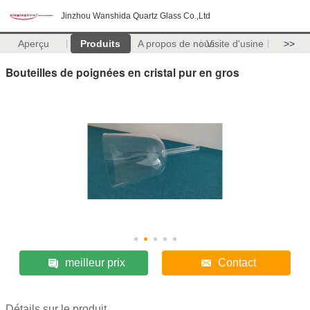
Jinzhou Wanshida Quartz Glass Co.,Ltd
Aperçu
Produits
A propos de nous
Visite d'usine
>>
Bouteilles de poignées en cristal pur en gros
meilleur prix
Contact
Détails sur le produit