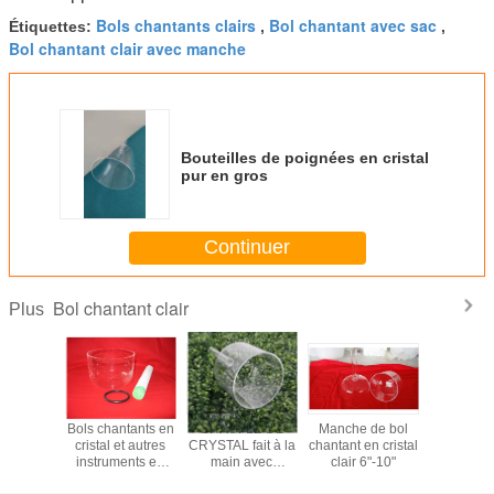
Bols chantants clairs
Bol chantant avec sac
Étiquettes:
,
,
Bol chantant clair avec manche
Bouteilles de poignées en cristal
pur en gros
Continuer
Bol chantant clair
Plus
 chant en
Bols chantants en
CHAUFLE DE
Manche de bol
Bol chant
air avec la
cristal et autres
CRYSTAL fait à la
chantant en cristal
cristal cl
6 pouces
instruments en
main avec
clair 6"-10"
étui de tr
pouces
cristal
poignée et sacs