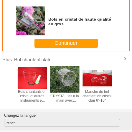
Bols en cristal de haute qualité
en gros
Continuer
Bol chantant clair
Plus
 chant en
Bols chantants en
CHAUFLE DE
Manche de bol
Bol chant
air avec la
cristal et autres
CRYSTAL fait à la
chantant en cristal
cristal cl
6 pouces
instruments en
main avec
clair 6"-10"
étui de tr
pouces
cristal
poignée et sacs
de transport
rembourrés en
Changez la langue
Chine
French