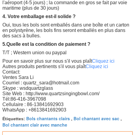
l'aéroport (4-5 jours) ; la commande en gros se fait par voie
maritime (plus de 30 jours)
4. Votre emballage est-il solide ?
Oui, tous les bols sont emballés dans une boîte et un carton
en polystyrène, les bols fins seront emballés en plus dans
des sacs à bulles.
5.Quelle est la condition de paiement ?
T/T ; Western union ou paypal
Pour en savoir plus sur nous s'il vous plaît
Cliquez ici
Autres produits pertinents s'il vous plaît
Cliquez ici
Contact:
Ventes Sara Li
Courriel : quartz_sara@hotmail.com
Skype : wsdquartzglass
Site Web : http://www.quartzsingingbowl.com/
Tél:86-416-3967098
Cellulaire : 86-13841692903
WhatsApp : +8613841692903
Bols chantants clairs
Bol chantant avec sac
Étiquettes:
,
,
Bol chantant clair avec manche