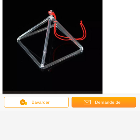
Bavarder
Demande de
soumission