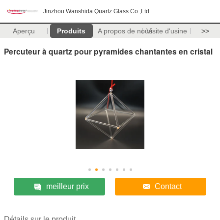
Jinzhou Wanshida Quartz Glass Co.,Ltd
Aperçu
Produits
A propos de nous
Visite d'usine
>>
Percuteur à quartz pour pyramides chantantes en cristal
meilleur prix
Contact
Détails sur le produit