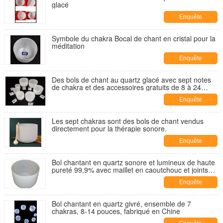
glacé
Enquête
maintenant
Symbole du chakra Bocal de chant en cristal pour la
méditation
Enquête
maintenant
Des bols de chant au quartz glacé avec sept notes
de chakra et des accessoires gratuits de 8 à 24
pouces
Enquête
maintenant
Les sept chakras sont des bols de chant vendus
directement pour la thérapie sonore.
Enquête
maintenant
Bol chantant en quartz sonore et lumineux de haute
pureté 99,9% avec maillet en caoutchouc et joints
toriques
Enquête
maintenant
Bol chantant en quartz givré, ensemble de 7
chakras, 8-14 pouces, fabriqué en Chine