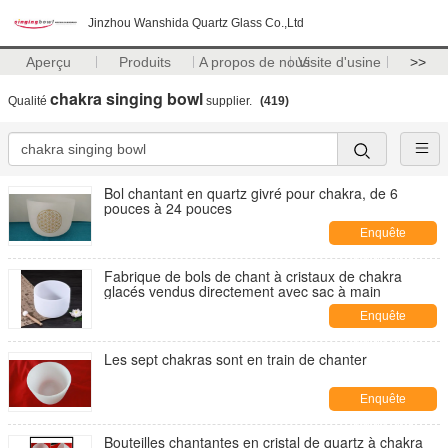
Jinzhou Wanshida Quartz Glass Co.,Ltd
Aperçu
Produits
A propos de nous
Visite d'usine
>>
chakra singing bowl
Qualité
supplier.
(419)
Bol chantant en quartz givré pour chakra, de 6
pouces à 24 pouces
Enquête
maintenant
Fabrique de bols de chant à cristaux de chakra
glacés vendus directement avec sac à main
Enquête
maintenant
Les sept chakras sont en train de chanter
Enquête
maintenant
Bouteilles chantantes en cristal de quartz à chakra