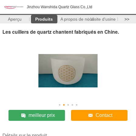
Jinzhou Wanshida Quartz Glass Co.,Ltd
Aperçu
Produits
A propos de nous
Visite d'usine
>>
Les cuillers de quartz chantent fabriqués en Chine.
meilleur prix
Contact
Détails sur le produit