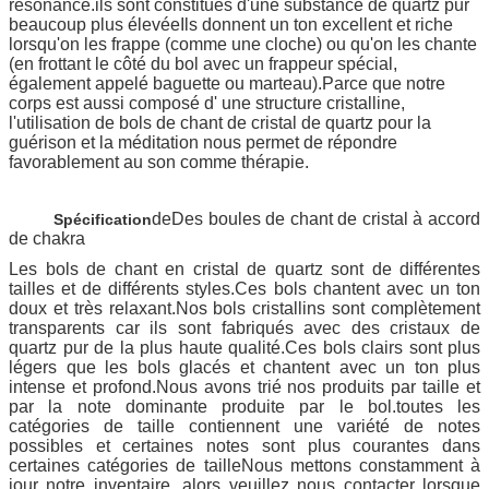
résonance.ils sont constitués d'une substance de quartz pur
beaucoup plus élevéeIls donnent un ton excellent et riche
lorsqu'on les frappe (comme une cloche) ou qu'on les chante
(en frottant le côté du bol avec un frappeur spécial,
également appelé baguette ou marteau).Parce que notre
corps est aussi composé d' une structure cristalline,
l'utilisation de bols de chant de cristal de quartz pour la
guérison et la méditation nous permet de répondre
favorablement au son comme thérapie.
de
Des boules de chant de cristal à accord
Spécification
de chakra
Les bols de chant en cristal de quartz sont de différentes
tailles et de différents styles.Ces bols chantent avec un ton
doux et très relaxant.Nos bols cristallins sont complètement
transparents car ils sont fabriqués avec des cristaux de
quartz pur de la plus haute qualité.Ces bols clairs sont plus
légers que les bols glacés et chantent avec un ton plus
intense et profond.Nous avons trié nos produits par taille et
par la note dominante produite par le bol.toutes les
catégories de taille contiennent une variété de notes
possibles et certaines notes sont plus courantes dans
certaines catégories de tailleNous mettons constamment à
jour notre inventaire, alors veuillez nous contacter lorsque