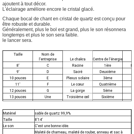
ajoutent à tout décor.
L'éclairage améliore encore le cristal glacé.
Chaque bocal de chant en cristal de quartz est conçu pour
être robuste et durable.
Généralement, plus le bol est grand, plus le son résonnera
longtemps et plus le son sera faible.
le lancer sera.
Taille
Nom de
l'entreprise
Le chakra
Centre de l'énergie
C
8'
C
Racine
1ère
Le
9'
D
Sacré
Deuxième
O
10 pouces
E
Plexus solaire
3ème
11'
F
Le cœur
Quatrième
12 pouces
G
La gorge
5ème
L
13 pouces
Une
Troisième œil
Sixième
14'
B. Pour
La couronne
7ème
P
Matériel
sable de quartz 99,9%
Taille
8'14'
Le son
C'est une bonne idée.
Maleté de chameau, maleté de rouber, anneau et sac à