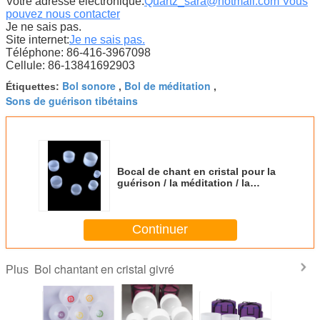
Votre adresse électronique:
Quartz_sara@hotmail.com Vous
pouvez nous contacter
Je ne sais pas.
Site internet:
Je ne sais pas.
Téléphone: 86-416-3967098
Cellule: 86-13841692903
Bol sonore
Bol de méditation
Étiquettes:
,
,
Sons de guérison tibétains
Bocal de chant en cristal pour la
guérison / la méditation / la
thérapie sonore / le feng shui
Continuer
Bol chantant en cristal givré
Plus