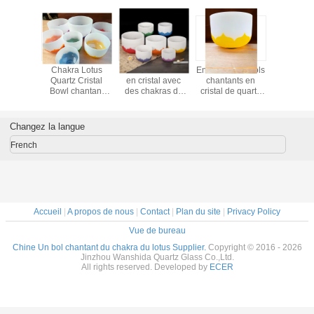
e de bols
Bol chantant en
Les boules de
Un ensemble de
Chakra
tants en
forme de fleur de
chant au quartz
bol de chant du
Quartz 
 de quartz
lotus, clair et
au lotus chakra
chakra de lotus
Bowl c
us chakra
résonnant : un bel
440 Hz 7 notes de
couleur unique
Ense
de qualité
ajout à votre
musique chakra
pour le bain
complet
ure 440HZ
pratique
sonore et la
gros a
Changez la langue
 directe
méditation
temp
usine
réverb
French
Accueil
|
A propos de nous
|
Contact
|
Plan du site
|
Privacy Policy
Vue de bureau
Chine Un bol chantant du chakra du lotus Supplier.
Copyright © 2016 - 2026
Jinzhou Wanshida Quartz Glass Co.,Ltd.
All rights reserved. Developed by
ECER