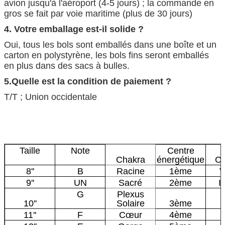
avion jusqu'à l'aéroport (4-5 jours) ; la commande en
gros se fait par voie maritime (plus de 30 jours)
4. Votre emballage est-il solide ?
Oui, tous les bols sont emballés dans une boîte et un
carton en polystyrène, les bols fins seront emballés
en plus dans des sacs à bulles.
5.Quelle est la condition de paiement ?
T/T ; Union occidentale
Taille
Note
Centre
Chakra
énergétique
Co
8''
B
Racine
1ème
V
9''
UN
Sacré
2ème
I
G
Plexus
10''
Solaire
3ème
11''
F
Cœur
4ème