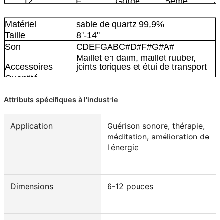
12''
E
Gorge
5ème
J
D
Troisième
13''
œil
6ème
O
Matériel
sable de quartz 99,9%
14''
C
Couronne
7ème
R
Taille
8''-14''
Son
CDEFGABC#D#F#G#A#
Maillet en daim, maillet ruuber,
Accessoires
joints toriques et étui de transport
Quantité
minimale de
commande
1 pièce
Attributs spécifiques à l'industrie
Port de
chargement
Dalian
Application
Guérison sonore, thérapie,
méditation, amélioration de
l'énergie
Dimensions
6-12 pouces