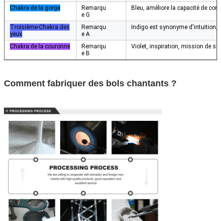
Chakra de la gorge
Remarqu
Bleu, améliore la capacité de com
e G
Troisième
-Chakra des
Remarqu
Indigo est synonyme d'intuition, d
yeux
e A
Chakra de la couronne
Remarqu
Violet, inspiration, mission de su
e B
Comment fabriquer des bols chantants ?