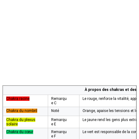
À propos des chakras et des 
Chakra racine
Remarqu
Le rouge, renforce la vitalité, app
e C
Chakra du nombril
Noté
Orange, apaise les tensions et l
Chakra du plexus
Remarqu
Le jaune rend les gens plus extrav
solaire
e E
Chakra du cœur
Remarqu
Le vert est responsable de la co
e F