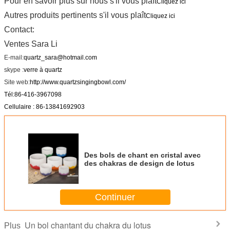
Pour en savoir plus sur nous s'il vous plaît
Cliquez ici
Autres produits pertinents s'il vous plaît
Cliquez ici
Contact:
Ventes Sara Li
E-mail:
quartz_sara@hotmail.com
skype :
verre à quartz
Site web:
http://www.quartzsingingbowl.com/
Tél:86-416-3967098
Cellulaire : 86-13841692903
Des bols de chant en cristal avec
des chakras de design de lotus
Continuer
Un bol chantant du chakra du lotus
Plus