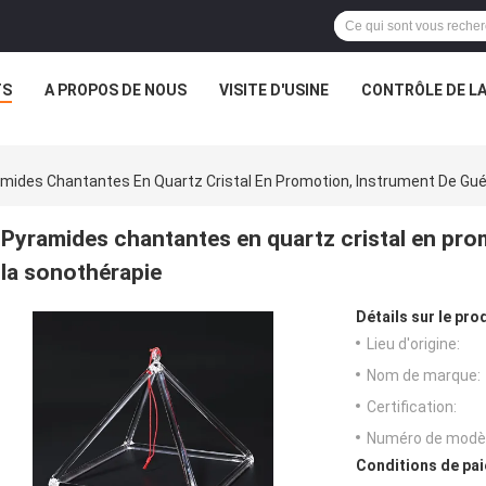
TS
A PROPOS DE NOUS
VISITE D'USINE
CONTRÔLE DE LA
mides Chantantes En Quartz Cristal En Promotion, Instrument De Gué
Pyramides chantantes en quartz cristal en pro
la sonothérapie
Détails sur le prod
Lieu d'origine:
Nom de marque:
Certification:
Numéro de modèl
Conditions de pai