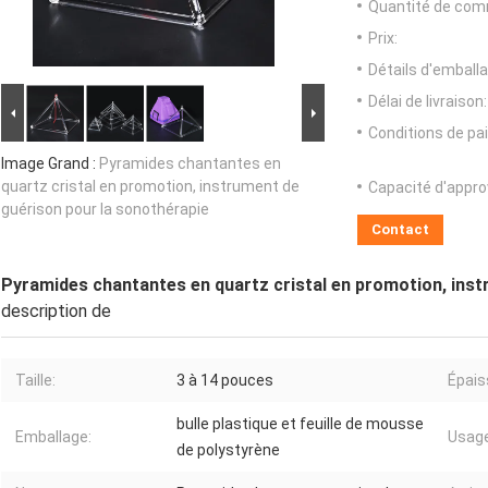
Quantité de com
Prix:
Détails d'emballa
Délai de livraison:
Conditions de pa
Image Grand :
Pyramides chantantes en
quartz cristal en promotion, instrument de
Capacité d'appr
guérison pour la sonothérapie
Contact
Pyramides chantantes en quartz cristal en promotion, inst
description de
Taille:
3 à 14 pouces
Épais
bulle plastique et feuille de mousse
Emballage:
Usage
de polystyrène