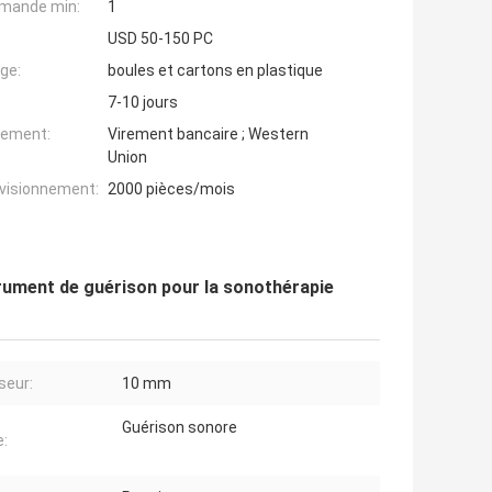
mande min:
1
USD 50-150 PC
ge:
boules et cartons en plastique
7-10 jours
iement:
Virement bancaire ; Western
Union
ovisionnement:
2000 pièces/mois
rument de guérison pour la sonothérapie
seur:
10 mm
Guérison sonore
: