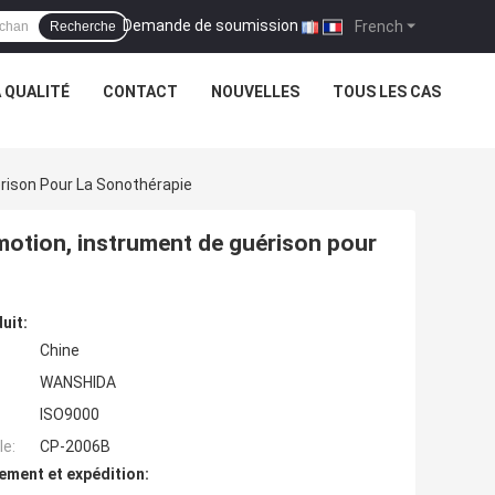
Demande de soumission
|
French
Recherche
 QUALITÉ
CONTACT
NOUVELLES
TOUS LES CAS
rison Pour La Sonothérapie
motion, instrument de guérison pour
uit:
Chine
WANSHIDA
ISO9000
e:
CP-2006B
ement et expédition: